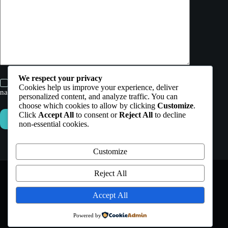
We respect your privacy
Enregistrer mon nom, mon e-mail et mon site dans ce
Cookies help us improve your experience, deliver
navigateur pour mon prochain commentaire.
personalized content, and analyze traffic. You can
choose which cookies to allow by clicking
Customize
.
Click
Accept All
to consent or
Reject All
to decline
Laisser un commentaire
non-essential cookies.
Customize
Reject All
Accept All
MENTIONS LÉGALES
Powered by