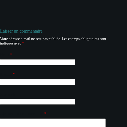
Laisser un commentaire
Votre adresse e-mail ne sera pas publiée.
Les champs obligatoires sont
A
indiqués avec
*
l
t
e
Nom
*
r
n
a
E-mail
*
t
i
v
e
Site web
:
Ajouter un commentaire
*