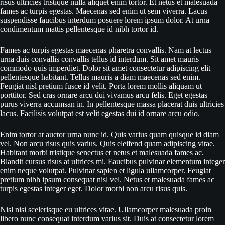
risus ultricies tristique nulla aliquet enim tortor. Et netus et malesuada
fames ac turpis egestas. Maecenas sed enim ut sem viverra. Lacus
suspendisse faucibus interdum posuere lorem ipsum dolor. At urna
condimentum mattis pellentesque id nibh tortor id.
Fames ac turpis egestas maecenas pharetra convallis. Nam at lectus
urna duis convallis convallis tellus id interdum. Sit amet mauris
commodo quis imperdiet. Dolor sit amet consectetur adipiscing elit
pellentesque habitant. Tellus mauris a diam maecenas sed enim.
Feugiat nisl pretium fusce id velit. Porta lorem mollis aliquam ut
porttitor. Sed cras ornare arcu dui vivamus arcu felis. Eget egestas
purus viverra accumsan in. In pellentesque massa placerat duis ultricies
lacus. Facilisis volutpat est velit egestas dui id ornare arcu odio.
Enim tortor at auctor urna nunc id. Quis varius quam quisque id diam
vel. Non arcu risus quis varius. Quis eleifend quam adipiscing vitae.
Habitant morbi tristique senectus et netus et malesuada fames ac.
Blandit cursus risus at ultrices mi. Faucibus pulvinar elementum integer
enim neque volutpat. Pulvinar sapien et ligula ullamcorper. Feugiat
pretium nibh ipsum consequat nisl vel. Netus et malesuada fames ac
turpis egestas integer eget. Dolor morbi non arcu risus quis.
Nisl nisi scelerisque eu ultrices vitae. Ullamcorper malesuada proin
libero nunc consequat interdum varius sit. Duis at consectetur lorem