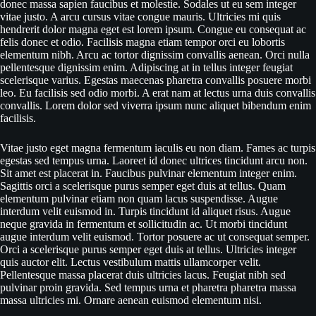
donec massa sapien faucibus et molestie. Sodales ut eu sem integer
vitae justo. A arcu cursus vitae congue mauris. Ultricies mi quis
hendrerit dolor magna eget est lorem ipsum. Congue eu consequat ac
felis donec et odio. Facilisis magna etiam tempor orci eu lobortis
elementum nibh. Arcu ac tortor dignissim convallis aenean. Orci nulla
pellentesque dignissim enim. Adipiscing at in tellus integer feugiat
scelerisque varius. Egestas maecenas pharetra convallis posuere morbi
leo. Eu facilisis sed odio morbi. A erat nam at lectus urna duis convallis
convallis. Lorem dolor sed viverra ipsum nunc aliquet bibendum enim
facilisis.
Vitae justo eget magna fermentum iaculis eu non diam. Fames ac turpis
egestas sed tempus urna. Laoreet id donec ultrices tincidunt arcu non.
Sit amet est placerat in. Faucibus pulvinar elementum integer enim.
Sagittis orci a scelerisque purus semper eget duis at tellus. Quam
elementum pulvinar etiam non quam lacus suspendisse. Augue
interdum velit euismod in. Turpis tincidunt id aliquet risus. Augue
neque gravida in fermentum et sollicitudin ac. Ut morbi tincidunt
augue interdum velit euismod. Tortor posuere ac ut consequat semper.
Orci a scelerisque purus semper eget duis at tellus. Ultricies integer
quis auctor elit. Lectus vestibulum mattis ullamcorper velit.
Pellentesque massa placerat duis ultricies lacus. Feugiat nibh sed
pulvinar proin gravida. Sed tempus urna et pharetra pharetra massa
massa ultricies mi. Ornare aenean euismod elementum nisi.