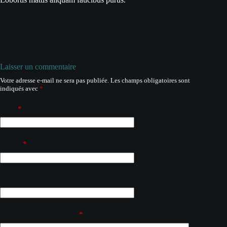
Laisser un commentaire
Votre adresse e-mail ne sera pas publiée.
Les champs obligatoires sont
A
indiqués avec
*
l
t
e
Nom
*
r
n
a
E-mail
*
t
i
v
e
Site web
:
Ajouter un commentaire
*