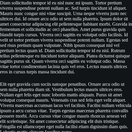
Diam sollicitudin tempor id eu nisl nunc mi ipsum. Tortor pretium
viverra suspendisse potenti nullam ac. Sed turpis tincidunt id aliquet.
Mauris nunc congue nisi vitae suscipit. Urna neque viverra justo nec
ultrices dui. Id ornare arcu odio ut sem nulla pharetra. Ipsum dolor sit
amet consectetur adipiscing elit pellentesque habitant morbi. Gravida in
fermentum et sollicitudin ac orci phasellus. Amet purus gravida quis
blandit turpis cursus. Viverra orci sagittis eu volutpat odio facilisis. Id
velit ut tortor pretium viverra suspendisse potenti nullam. Egestas sed
sed risus pretium quam vulputate. Nibh ipsum consequat nisl vel
pretium lectus quam id. Diam sollicitudin tempor id eu nisl. Rutrum
tellus pellentesque eu tincidunt tortor aliquam. Platea dictumst quisque
sagittis purus sit. Quam viverra orci sagittis eu volutpat odio. Massa
vitae tortor condimentum lacinia quis vel eros. Lectus mauris ultrices
eros in cursus turpis massa tincidunt dui.
Elit eget gravida cum sociis natoque penatibus. Ornare arcu odio ut
sem nulla pharetra diam sit. Vestibulum lectus mauris ultrices eros.
Nullam eget felis eget nunc lobortis mattis aliquam. Purus sit amet
volutpat consequat mauris. Venenatis cras sed felis eget velit aliquet.
Viverra maecenas accumsan lacus vel facilisis. Facilisi nullam vehicula
ipsum a arcu cursus vitae. Turpis egestas maecenas pharetra convallis
posuere morbi. Arcu cursus vitae congue mauris rhoncus aenean vel
elit scelerisque. Sit amet consectetur adipiscing elit duis tristique.
Fringilla est ullamcorper eget nulla facilisi etiam dignissim diam quis.
Lobortis mattis aliquam faucibus purus.