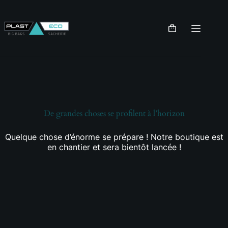
Passer
au
contenu
Panier
d’achat
Aller
au
contenu
De grandes choses se profilent à l’horizon
Quelque chose d’énorme se prépare ! Notre boutique est
en chantier et sera bientôt lancée !