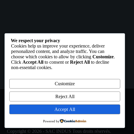
We respect your privacy
Cookies help us improve your experience, deliver
personalized content, and analyze traffic. You can
choose which cookies to allow by clicking
Customize
.
Click
Accept All
to consent or
Reject All
to decline
non-essential cookies.
Customize
Reject All
Accept All
MENTIONS LÉGALES
Powered by
Copyright © 2026 - SAC INDUS Tous droits réservés.